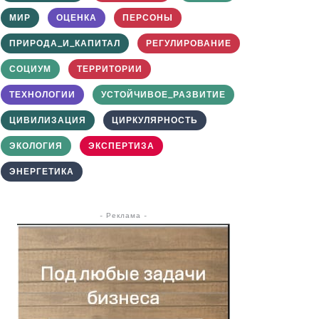
МИР
ОЦЕНКА
ПЕРСОНЫ
ПРИРОДА_И_КАПИТАЛ
РЕГУЛИРОВАНИЕ
СОЦИУМ
ТЕРРИТОРИИ
ТЕХНОЛОГИИ
УСТОЙЧИВОЕ_РАЗВИТИЕ
ЦИВИЛИЗАЦИЯ
ЦИРКУЛЯРНОСТЬ
ЭКОЛОГИЯ
ЭКСПЕРТИЗА
ЭНЕРГЕТИКА
- Реклама -