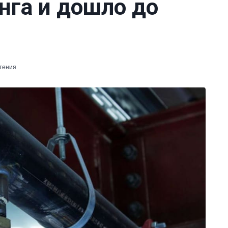
нга и дошло до
чтения