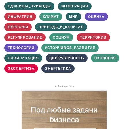
ЕДИНИЦЫ_ПРИРОДЫ
ИНТЕГРАЦИЯ
ИНФРАГРИН
КЛИМАТ
МИР
ОЦЕНКА
ПЕРСОНЫ
ПРИРОДА_И_КАПИТАЛ
РЕГУЛИРОВАНИЕ
СОЦИУМ
ТЕРРИТОРИИ
ТЕХНОЛОГИИ
УСТОЙЧИВОЕ_РАЗВИТИЕ
ЦИВИЛИЗАЦИЯ
ЦИРКУЛЯРНОСТЬ
ЭКОЛОГИЯ
ЭКСПЕРТИЗА
ЭНЕРГЕТИКА
- Реклама -