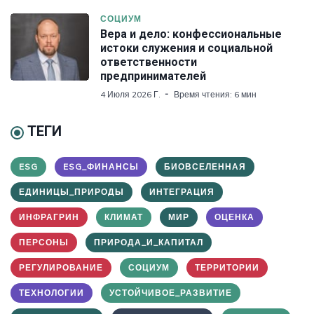
СОЦИУМ
Вера и дело: конфессиональные
истоки служения и социальной
ответственности
предпринимателей
4 Июля 2026 Г.
Время чтения: 6 мин
ТЕГИ
ESG
ESG_ФИНАНСЫ
БИОВСЕЛЕННАЯ
ЕДИНИЦЫ_ПРИРОДЫ
ИНТЕГРАЦИЯ
ИНФРАГРИН
КЛИМАТ
МИР
ОЦЕНКА
ПЕРСОНЫ
ПРИРОДА_И_КАПИТАЛ
РЕГУЛИРОВАНИЕ
СОЦИУМ
ТЕРРИТОРИИ
ТЕХНОЛОГИИ
УСТОЙЧИВОЕ_РАЗВИТИЕ