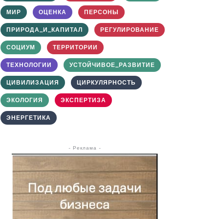
МИР
ОЦЕНКА
ПЕРСОНЫ
ПРИРОДА_И_КАПИТАЛ
РЕГУЛИРОВАНИЕ
СОЦИУМ
ТЕРРИТОРИИ
ТЕХНОЛОГИИ
УСТОЙЧИВОЕ_РАЗВИТИЕ
ЦИВИЛИЗАЦИЯ
ЦИРКУЛЯРНОСТЬ
ЭКОЛОГИЯ
ЭКСПЕРТИЗА
ЭНЕРГЕТИКА
- Реклама -