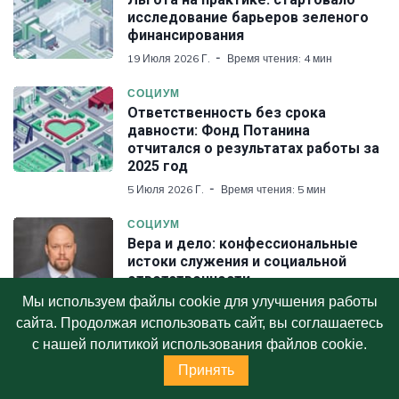
исследование барьеров зеленого
финансирования
19 Июля 2026 Г.
Время чтения: 4 мин
СОЦИУМ
Ответственность без срока
давности: Фонд Потанина
отчитался о результатах работы за
2025 год
5 Июля 2026 Г.
Время чтения: 5 мин
СОЦИУМ
Вера и дело: конфессиональные
истоки служения и социальной
ответственности
предпринимателей
Мы используем файлы cookie для улучшения работы
4 Июля 2026 Г.
Время чтения: 6 мин
сайта. Продолжая использовать сайт, вы соглашаетесь
с нашей политикой использования файлов cookie.
ТЕГИ
Принять