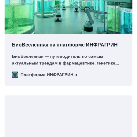
БиоВселенная на платформе ИНФРАГРИН
БиоВселенная — путеводитель по самым
актуальным трендам в фармацевтике, генетике,
биотехнологиях и биоэкономике. Присоединяйтесь
Платформа ИНФРАГРИН
к нам в исследовании будущего, где биология и
инновации переписывают правила экономики.