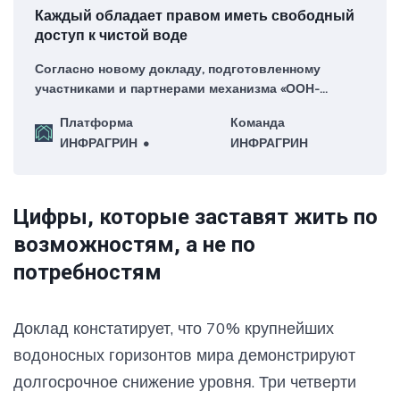
Каждый обладает правом иметь свободный
доступ к чистой воде
Согласно новому докладу, подготовленному
участниками и партнерами механизма «ООН-
водные ресурсы» и опубликованному ЮНЕСКО,
Платформа
Команда
сегодня два млрд человек все еще живут без
ИНФРАГРИН
ИНФРАГРИН
доступа к чистой питьевой воде, а три млрд
человек не имеют доступа к безопасным
санитарным условиям
Цифры, которые заставят жить по
возможностям, а не по
потребностям
Доклад констатирует, что 70% крупнейших
водоносных горизонтов мира демонстрируют
долгосрочное снижение уровня. Три четверти