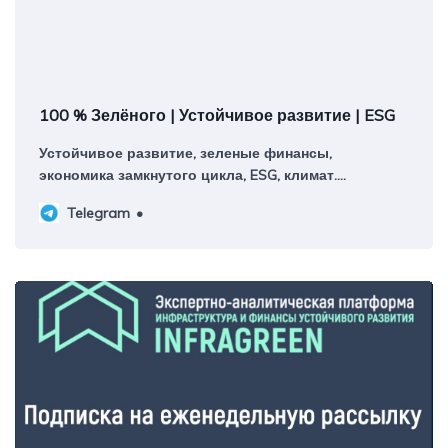
100 % Зелёного | Устойчивое развитие | ESG
Устойчивое развитие, зеленые финансы,
экономика замкнутого цикла, ESG, климат.
Авторский канал руководителя платформы
Telegram
ИНФРАГРИН Светланы Бик Контакты:
@greenpercent_bot Регистрация в РКН:
https://knd.gov.ru/license?id=673601d697de7d1d1954