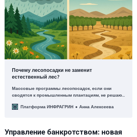
Почему лесопосадки не заменит
естественный лес?
Массовые программы лесопосадок, если они
сводятся к промышленным плантациям, не решают
климатическую задачу, поскольку они не
Платформа ИНФРАГРИН
Анна Алексеева
восстанавливают способность экосистемы
регулировать водный цикл.
Управление банкротством: новая