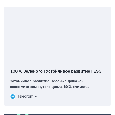
100 % Зелёного | Устойчивое развитие | ESG
Устойчивое развитие, зеленые финансы,
экономика замкнутого цикла, ESG, климат.
Авторский канал руководителя платформы
Telegram
ИНФРАГРИН Светланы Бик Контакты:
@greenpercent_bot Регистрация в РКН:
https://knd.gov.ru/license?id=673601d697de7d1d1954