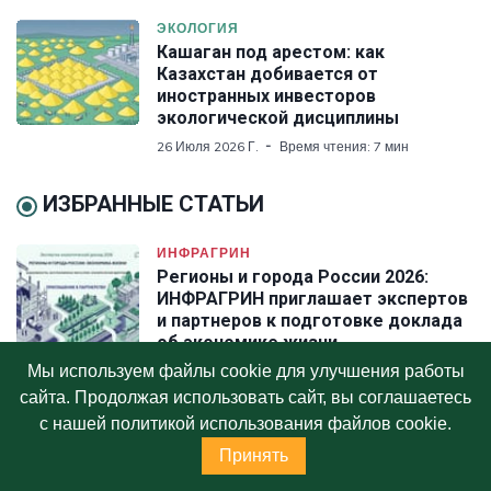
ЭКОЛОГИЯ
Кашаган под арестом: как
Казахстан добивается от
иностранных инвесторов
экологической дисциплины
26 Июля 2026 Г.
Время чтения: 7 мин
ИЗБРАННЫЕ СТАТЬИ
ИНФРАГРИН
Регионы и города России 2026:
ИНФРАГРИН приглашает экспертов
и партнеров к подготовке доклада
об экономике жизни
Мы используем файлы cookie для улучшения работы
20 Июля 2026 Г.
Время чтения: 5 мин
сайта. Продолжая использовать сайт, вы соглашаетесь
ИНФРАГРИН
с нашей политикой использования файлов cookie.
Рейтинг циркулярной
Принять
трансформации регионов России
2026: ИНФРАГРИН публикует