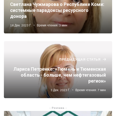
Светлана Чужмарова о Республике Коми:
системные парадоксы ресурсного
донора
16 Дек. 2023 Г.
Время чтения: 3 мин
ПРЕДЫДУЩАЯ СТАТЬЯ
Лариса Петренко: «Тюмень и Тюменская
область - больше, чем нефтегазовый
регион»
3 Дек. 2023 Г.
Время чтения: 7 мин
- Реклама -