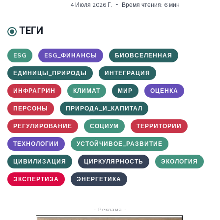
4 Июля 2026 Г.
Время чтения: 6 мин
ТЕГИ
ESG
ESG_ФИНАНСЫ
БИОВСЕЛЕННАЯ
ЕДИНИЦЫ_ПРИРОДЫ
ИНТЕГРАЦИЯ
ИНФРАГРИН
КЛИМАТ
МИР
ОЦЕНКА
ПЕРСОНЫ
ПРИРОДА_И_КАПИТАЛ
РЕГУЛИРОВАНИЕ
СОЦИУМ
ТЕРРИТОРИИ
ТЕХНОЛОГИИ
УСТОЙЧИВОЕ_РАЗВИТИЕ
ЦИВИЛИЗАЦИЯ
ЦИРКУЛЯРНОСТЬ
ЭКОЛОГИЯ
ЭКСПЕРТИЗА
ЭНЕРГЕТИКА
- Реклама -