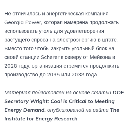
построить свой завод — построить
электростанцию. Они могут заправлять ее чем
Не отличилась и энергетическая компания
угодно, и у них может быть уголь в качестве
резерва. Хороший, чистый уголь. Знаете, если бы
Georgia Power, которая намерена продолжать
возникла проблема с трубой, например, с газом,
использовать уголь для удовлетворения
нефтью или газом, и труба взорвалась или по
какой-то причине перестала работать, в США есть
растущего спроса на электроэнергию в штате.
несколько компаний, у которых есть уголь,
Вместо того чтобы закрыть угольный блок на
хранящийся прямо возле завода, так что в случае
своей станции Scherer к северу от Мейкона в
чрезвычайной ситуации они могли бы перейти на
краткосрочную основу и использовать наш очень
2028 году, организация стремится продолжить
чистый уголь. Итак, это еще одна вещь, о которой
производство до 2035 или 2038 года.
многие люди даже не знали. Но ничто не может
уничтожить уголь — ни погода, ни бомба — ничто.
Это может сделать его немного меньше, может
Материал подготовлен на основе статьи DOE
сделать его немного другой формы. Но уголь
Secretary Wright: Coal is Critical to Meeting
очень силен как резерв. Это отличный резерв,
чтобы иметь такое предприятие, и это не будет
Energy Demand,
опубликованой на сайте The
стоить намного больше — больше денег. И у нас
Institute for Energy Research
больше угля, чем у кого-либо. У нас также больше
нефти и газа, чем у кого-либо. Итак, мы сделаем