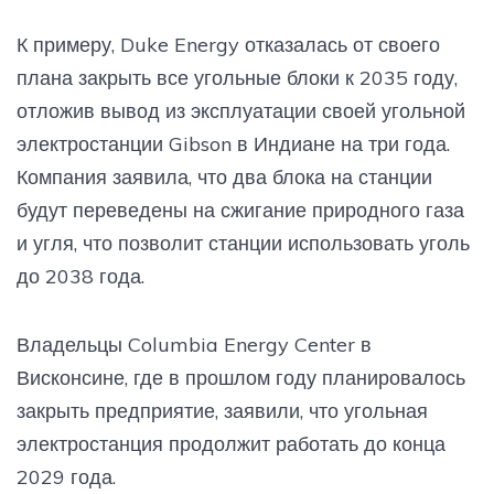
крупной долей в энергобалансе, его производство
и потребление не уменьшается, а в последнее
К примеру, Duke Energy отказалась от своего
время у угля наметилась неожиданная
плана закрыть все угольные блоки к 2035 году,
коллаборация с дата-центрами и искусственным
интеллектом. Кстати, я пишу об этом совсем не
отложив вывод из эксплуатации своей угольной
потому, что ”топлю” за уголь. Я пишу об этом,
электростанции Gibson в Индиане на три года.
потому что считаю правильным не искажать
Компания заявила, что два блока на станции
проблему или ситуацию, не выдавать желаемое за
действительное, а смотреть на ситуацию без
будут переведены на сжигание природного газа
розовых пони. Мы пока #Живем_с_углем, и потому
и угля, что позволит станции использовать уголь
эту тему я продолжаю исследовать. Сегодня в
до 2038 года.
рубрике - недавний пассаж на тему перспектив
дружбы ИИ и угля Дональда Трампа, который он
сделал в выступлении по ВКС на ВЭФ в Давосе 23
Владельцы Columbia Energy Center в
января этого года. Контекст фрагмента речи
Президент США: ”им”, ”они”, ”заводы” - это про
Висконсине, где в прошлом году планировалось
дата-центры и в целом предприятия и компании в
закрыть предприятие, заявили, что угольная
области ”производства” искусственного
электростанция продолжит работать до конца
интеллекта. Цитата: Итак, мы собираемся
позволить им пойти на очень быстрой основе —
2029 года.