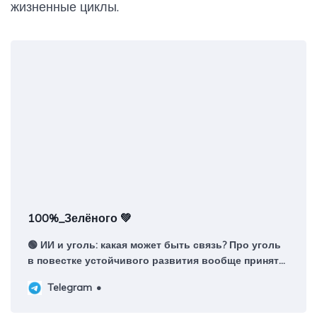
жизненные циклы.
100%_Зелёного 💚
🟢 ИИ и уголь: какая может быть связь? Про уголь
в повестке устойчивого развития вообще принято
говорить либо никак, либо плохо. Как про
Telegram
покойника - только наоборот. А между тем уголь в
экономике мира по-прежнему является самой