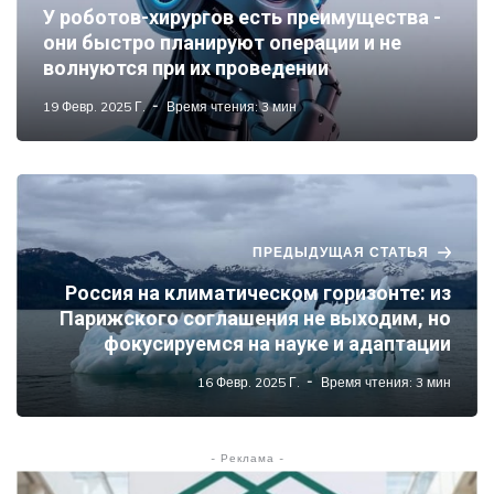
У роботов-хирургов есть преимущества -
они быстро планируют операции и не
волнуются при их проведении
19 Февр. 2025 Г.
Время чтения: 3 мин
ПРЕДЫДУЩАЯ СТАТЬЯ
Россия на климатическом горизонте: из
Парижского соглашения не выходим, но
фокусируемся на науке и адаптации
16 Февр. 2025 Г.
Время чтения: 3 мин
- Реклама -