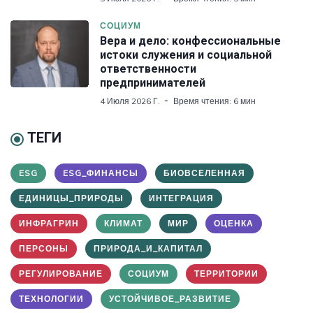
СОЦИУМ
Вера и дело: конфессиональные
истоки служения и социальной
ответственности
предпринимателей
4 Июля 2026 Г.
Время чтения: 6 мин
ТЕГИ
ESG
ESG_ФИНАНСЫ
БИОВСЕЛЕННАЯ
ЕДИНИЦЫ_ПРИРОДЫ
ИНТЕГРАЦИЯ
ИНФРАГРИН
КЛИМАТ
МИР
ОЦЕНКА
ПЕРСОНЫ
ПРИРОДА_И_КАПИТАЛ
РЕГУЛИРОВАНИЕ
СОЦИУМ
ТЕРРИТОРИИ
ТЕХНОЛОГИИ
УСТОЙЧИВОЕ_РАЗВИТИЕ