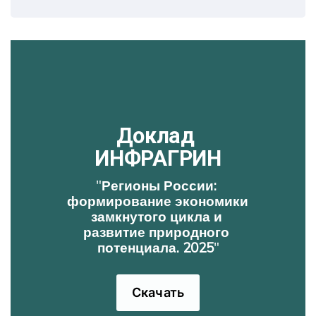
id=673601d697de7d1d19546c27&registryType=bloggersPermi
Доклад 
ИНФРАГРИН
"
Регионы России: 
формирование экономики 
замкнутого цикла и 
развитие природного 
потенциала. 2025
"
Скачать