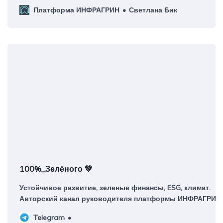
трансформации субъектов РФ 2025.
Платформа ИНФРАГРИН
Светлана Бик
100%_Зелёного 💚
Устойчивое развитие, зеленые финансы, ESG, климат.
Авторский канал руководителя платформы ИНФРАГРИН
Светланы Бик Контакты: @greenpercent_bot Регистрация
Telegram
РКН: https://knd.gov.ru/license?