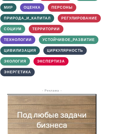
МИР
ОЦЕНКА
ПЕРСОНЫ
ПРИРОДА_И_КАПИТАЛ
РЕГУЛИРОВАНИЕ
СОЦИУМ
ТЕРРИТОРИИ
ТЕХНОЛОГИИ
УСТОЙЧИВОЕ_РАЗВИТИЕ
ЦИВИЛИЗАЦИЯ
ЦИРКУЛЯРНОСТЬ
ЭКОЛОГИЯ
ЭКСПЕРТИЗА
ЭНЕРГЕТИКА
- Реклама -