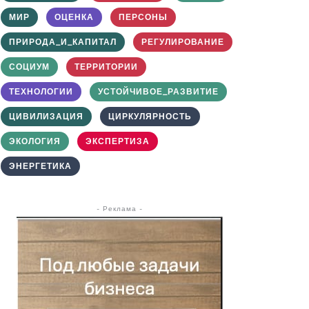
МИР
ОЦЕНКА
ПЕРСОНЫ
ПРИРОДА_И_КАПИТАЛ
РЕГУЛИРОВАНИЕ
СОЦИУМ
ТЕРРИТОРИИ
ТЕХНОЛОГИИ
УСТОЙЧИВОЕ_РАЗВИТИЕ
ЦИВИЛИЗАЦИЯ
ЦИРКУЛЯРНОСТЬ
ЭКОЛОГИЯ
ЭКСПЕРТИЗА
ЭНЕРГЕТИКА
- Реклама -