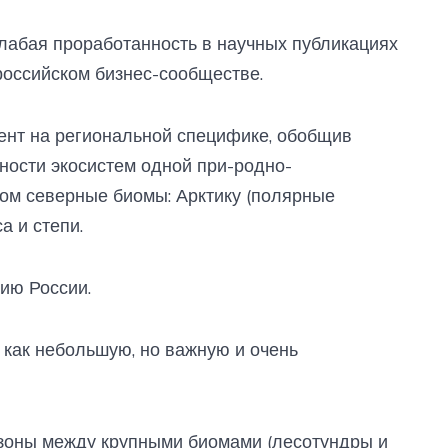
слабая проработанность в научных публикациях
российском бизнес-сообществе.
ент на региональной специфике, обобщив
ности экосистем одной при-родно-
том северные биомы: Арктику (полярные
а и степи.
ию России.
как небольшую, но важную и очень
зоны между крупными биомами (лесотундры и