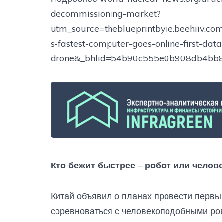
decommissioning-market?
utm_source=theblueprintbyie.beehiiv
s-fastest-computer-goes-online-first-dat
drone&_bhlid=54b90c555e0b908db4bb
Кто бежит быстрее – робот или челов
Китай объявил о планах провести первы
соревноваться с человекоподобными роб