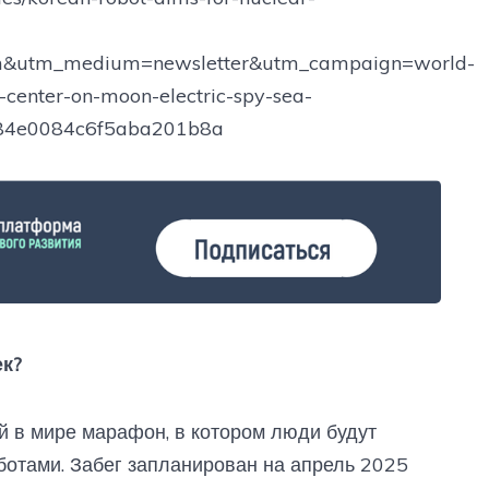
.com&utm_medium=newsletter&utm_campaign=world-
a-center-on-moon-electric-spy-sea-
84e0084c6f5aba201b8a
ек?
й в мире марафон, в котором люди будут
отами. Забег запланирован на апрель 2025