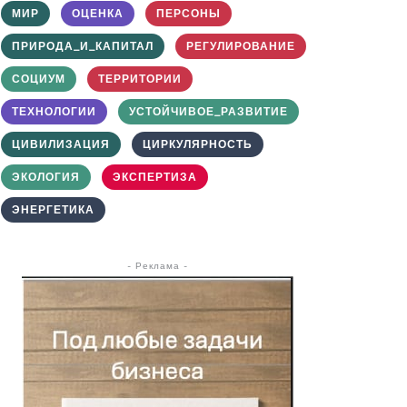
МИР
ОЦЕНКА
ПЕРСОНЫ
ПРИРОДА_И_КАПИТАЛ
РЕГУЛИРОВАНИЕ
СОЦИУМ
ТЕРРИТОРИИ
ТЕХНОЛОГИИ
УСТОЙЧИВОЕ_РАЗВИТИЕ
ЦИВИЛИЗАЦИЯ
ЦИРКУЛЯРНОСТЬ
ЭКОЛОГИЯ
ЭКСПЕРТИЗА
ЭНЕРГЕТИКА
- Реклама -