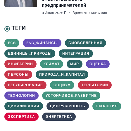
предпринимателей
4 Июля 2026 Г.
Время чтения: 6 мин
ТЕГИ
ESG
ESG_ФИНАНСЫ
БИОВСЕЛЕННАЯ
ЕДИНИЦЫ_ПРИРОДЫ
ИНТЕГРАЦИЯ
ИНФРАГРИН
КЛИМАТ
МИР
ОЦЕНКА
ПЕРСОНЫ
ПРИРОДА_И_КАПИТАЛ
РЕГУЛИРОВАНИЕ
СОЦИУМ
ТЕРРИТОРИИ
ТЕХНОЛОГИИ
УСТОЙЧИВОЕ_РАЗВИТИЕ
ЦИВИЛИЗАЦИЯ
ЦИРКУЛЯРНОСТЬ
ЭКОЛОГИЯ
ЭКСПЕРТИЗА
ЭНЕРГЕТИКА