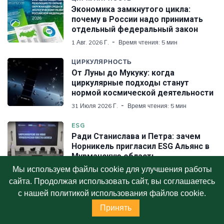
Экономика замкнутого цикла:
почему в России надо принимать
отдельный федеральный закон
1 Авг. 2026 Г.
Время чтения: 5 мин
ЦИРКУЛЯРНОСТЬ
От Луны до Мукуку: когда
циркулярные подходы станут
нормой космической деятельности
31 Июля 2026 Г.
Время чтения: 5 мин
ESG
Ради Станислава и Петра: зачем
Норникель пригласил ESG Альянс в
Мурманскую область
Мы используем файлы cookie для улучшения работы
26 Июля 2026 Г.
Время чтения: 6 мин
сайта. Продолжая использовать сайт, вы соглашаетесь
с нашей политикой использования файлов cookie.
ИЗБРАННЫЕ СТАТЬИ
Принять
ИНФРАГРИН