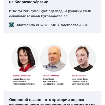
на биоразнообразие
ИНФРАГРИН публикует перевод на русский язык
основных тезисов Руководства по
бюджетированию, ориентированному на
Платформа ИНФРАГРИН
Алексеева Анна
результаты, для сохранения биоразнообразия
Основной вызов – это критерии оценки
эффективности корпоративных программ по