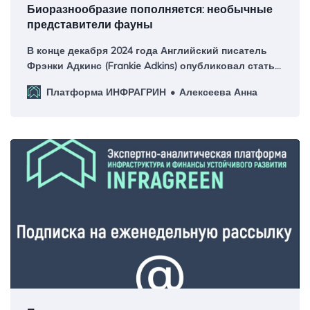
Биоразнообразие пополняется: необычные
представители фауны
В конце декабря 2024 года Английский писатель
Фрэнки Адкинс (Frankie Adkins) опубликовал статью
«Ежи-вампиры, пауки-пираты и рыбы-грибы -
Платформа ИНФРАГРИН
Алексеева Анна
самые странные новые виды 2024 года»