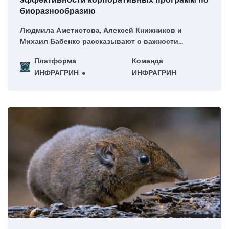
биоразнообразию
Людмила Аметистова, Алексей Книжников и
Михаил Бабенко рассказывают о важности
определения критериев оценки эффективности
Платформа
Команда
программ по биоразнообразию.
ИНФРАГРИН
ИНФРАГРИН