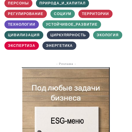
ПЕРСОНЫ
ПРИРОДА_И_КАПИТАЛ
РЕГУЛИРОВАНИЕ
СОЦИУМ
ТЕРРИТОРИИ
ТЕХНОЛОГИИ
УСТОЙЧИВОЕ_РАЗВИТИЕ
ЦИВИЛИЗАЦИЯ
ЦИРКУЛЯРНОСТЬ
ЭКОЛОГИЯ
ЭКСПЕРТИЗА
ЭНЕРГЕТИКА
- Реклама -