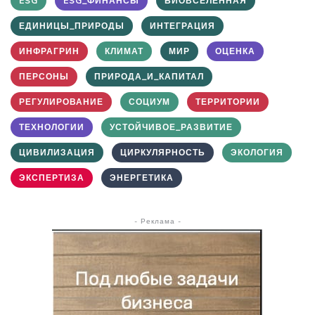
ESG
ESG_ФИНАНСЫ
БИОВСЕЛЕННАЯ
ЕДИНИЦЫ_ПРИРОДЫ
ИНТЕГРАЦИЯ
ИНФРАГРИН
КЛИМАТ
МИР
ОЦЕНКА
ПЕРСОНЫ
ПРИРОДА_И_КАПИТАЛ
РЕГУЛИРОВАНИЕ
СОЦИУМ
ТЕРРИТОРИИ
ТЕХНОЛОГИИ
УСТОЙЧИВОЕ_РАЗВИТИЕ
ЦИВИЛИЗАЦИЯ
ЦИРКУЛЯРНОСТЬ
ЭКОЛОГИЯ
ЭКСПЕРТИЗА
ЭНЕРГЕТИКА
- Реклама -