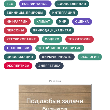
ESG
ESG_ФИНАНСЫ
БИОВСЕЛЕННАЯ
ЕДИНИЦЫ_ПРИРОДЫ
ИНТЕГРАЦИЯ
ИНФРАГРИН
КЛИМАТ
МИР
ОЦЕНКА
ПЕРСОНЫ
ПРИРОДА_И_КАПИТАЛ
РЕГУЛИРОВАНИЕ
СОЦИУМ
ТЕРРИТОРИИ
ТЕХНОЛОГИИ
УСТОЙЧИВОЕ_РАЗВИТИЕ
ЦИВИЛИЗАЦИЯ
ЦИРКУЛЯРНОСТЬ
ЭКОЛОГИЯ
ЭКСПЕРТИЗА
ЭНЕРГЕТИКА
- Реклама -