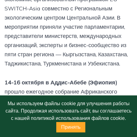
SWITCH-Asia совместно с Региональным
экологическим центром Центральной Азии. В
мероприятии приняли участие парламентарии,
представители министерств, международных
организаций, эксперты и бизнес-сообщество из
пяти стран региона — Кыргызстана, Казахстана,
Таджикистана, Туркменистана и Узбекистана.
14-16 октября в Аддис-Абебе (Эфиопия)
прошло ежегодное собрание Африканского
альянса циркулярной экономики. Альянс
Мы используем файлы cookie для улучшения работы
расширился до 21 страны-члена, приветствовав
сайта. Продолжая использовать сайт, вы соглашаетесь
пять новых участников: Кению, Мадагаскар,
с нашей политикой использования файлов cookie.
Принять
Зимбабве, Сейшельские острова и