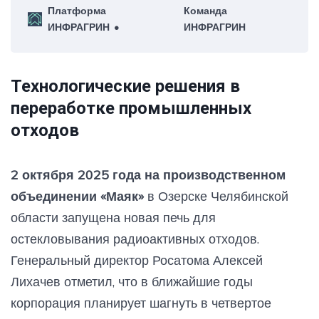
Платформа
Команда
результатами первого национального рейтинга
ИНФРАГРИН
ИНФРАГРИН
циркулярной трансформации субъектов
Российской Федерации, подготовленного
экспертно-аналитической платформой
ИНФРАГРИН.
Технологические решения в
переработке промышленных
отходов
2 октября 2025 года на производственном
объединении «Маяк»
в Озерске Челябинской
области запущена новая печь для
остекловывания радиоактивных отходов.
Генеральный директор Росатома Алексей
Лихачев отметил, что в ближайшие годы
корпорация планирует шагнуть в четвертое