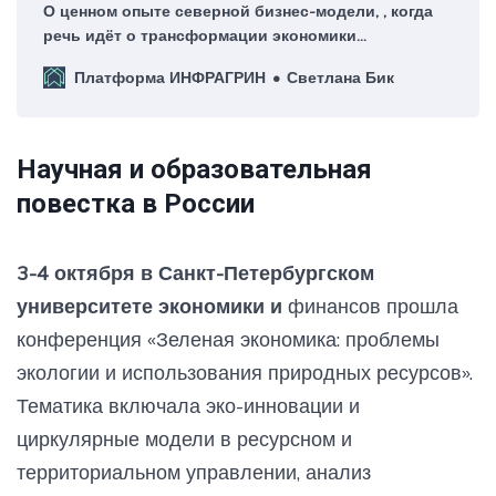
О ценном опыте северной бизнес-модели, , когда
речь идёт о трансформации экономики
на принципах циркулярности, руководителю
Платформа ИНФРАГРИН
Светлана Бик
платформы ИНФРАГРИН Светлане Бик
рассказывает вице-президент по экологии
и промышленной безопасности «Норникеля»
Станислав Селезнев.
Научная и образовательная
повестка в России
3-4 октября в Санкт-Петербургском
университете экономики и
финансов прошла
конференция «Зеленая экономика: проблемы
экологии и использования природных ресурсов».
Тематика включала эко-инновации и
циркулярные модели в ресурсном и
территориальном управлении, анализ