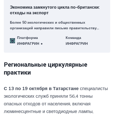
Экономика замкнутого цикла по-британски:
отходы на экспорт
Более 50 экологических и общественных
организаций направили письмо правительству
Великобритании с призывом запретить экспорт
Платформа
Команда
пластиковых отходов в рамках предстоящей
ИНФРАГРИН
ИНФРАГРИН
стратегии циркулярной экономики.
Региональные циркулярные
практики
С 13 по 19 октября в Татарстане
специалисты
экологических служб приняли 56,4 тонны
опасных отходов от населения, включая
люминесцентные и светодиодные лампы,